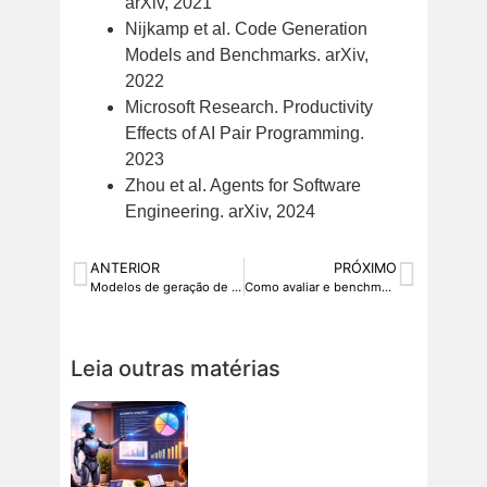
arXiv, 2021
Nijkamp et al. Code Generation
Models and Benchmarks. arXiv,
2022
Microsoft Research. Productivity
Effects of AI Pair Programming.
2023
Zhou et al. Agents for Software
Engineering. arXiv, 2024
ANTERIOR
PRÓXIMO
Modelos de geração de vídeo para uso empresarial: Sora, Runway e Kling
Como avaliar e benchmarkar modelos de IA para seu caso de uso específico
Leia outras matérias