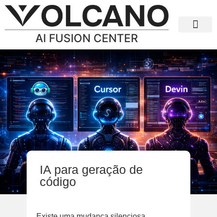
AI FUSION CENTER
IA para empresa
IA para geração de
código
Existe uma mudança silenciosa